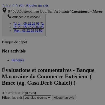
☆
☆
☆
☆
☆
(0)
|
Ajouter un avis
84 bd Abdelmoumen Quartier derb ghalef
Casablanca - Maroc
Afficher le téléphone
Tel 1:
05 22 25 96 71
Tel 2:
05 22 25 82 85
Fax:
05 22 25 51 59
Banque de dépôt
Nos activités
Banques
Évaluations et commentaires - Banque
Marocaine du Commerce Extérieur (
Bmce (ag. Casa Derb Ghalef) )
0.0
☆☆☆☆☆
(0 avis)
Filtrer les avis
Ajouter un avis