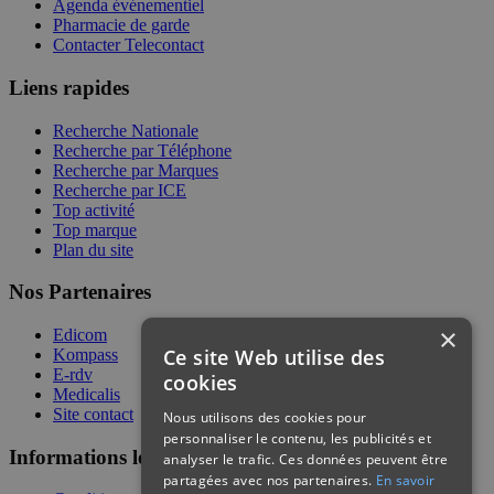
Agenda événementiel
Pharmacie de garde
Contacter Telecontact
Liens rapides
Recherche Nationale
Recherche par Téléphone
Recherche par Marques
Recherche par ICE
Top activité
Top marque
Plan du site
Nos Partenaires
×
Edicom
Ce site Web utilise des
Kompass
E-rdv
cookies
Medicalis
Site contact
Nous utilisons des cookies pour
personnaliser le contenu, les publicités et
Informations légales
analyser le trafic. Ces données peuvent être
partagées avec nos partenaires.
En savoir