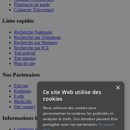
Pharmacie de garde
Contacter Telecontact
Liens rapides
Recherche Nationale
Recherche par Téléphone
Recherche par Marques
Recherche par ICE
Top activité
Top marque
Plan du site
Nos Partenaires
×
Edicom
Ce site Web utilise des
Kompass
E-rdv
cookies
Medicalis
Site contact
Nous utilisons des cookies pour
personnaliser le contenu, les publicités et
Informations légales
analyser le trafic. Ces données peuvent être
partagées avec nos partenaires.
En savoir
Conditions générales de services
plus