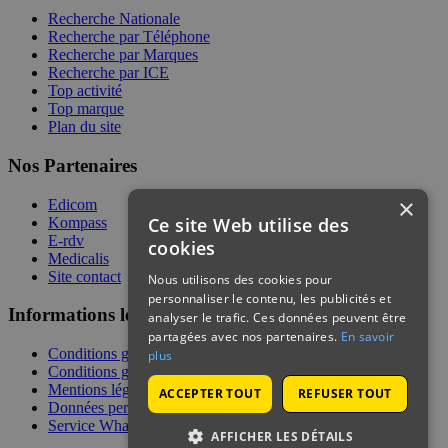
Recherche Nationale
Recherche par Téléphone
Recherche par Marques
Recherche par ICE
Top activité
Top marque
Plan du site
Nos Partenaires
×
Edicom
Ce site Web utilise des
Kompass
E-rdv
cookies
Medicalis
Site contact
Nous utilisons des cookies pour
personnaliser le contenu, les publicités et
Informations légales
analyser le trafic. Ces données peuvent être
partagées avec nos partenaires.
En savoir
Conditions générales de services
plus
Conditions générales de vente
Mentions légales
ACCEPTER TOUT
REFUSER TOUT
Données personnelles
Service WhatsApp
AFFICHER LES DÉTAILS