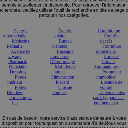
semble actuellement indisponible. Pour retrouver l'information
echerchée, veuillez utiliser l'outil de recherche en tête de page 
parcourir nos catégories.
Énergie
Énergie
Cardiologue
renouvelable
solaire
Contrôle
Médecins
Bureau
d'accès
Pédiatrie
d'études
Fourniture
Agence de
Enseigne
industrielle
voyage
lumineuse
Portes et
Pharmacie
Désenfumage
Portails
Fiduciaire
Mobilier de
Automatiques
Dressing
bureau
Promoteur
Portes
Climatisation
immobilier
Intérieur
Placard
Location de
Portes
Cuisine
voiture
Blindées
équipée
Traitement des
Porte coupe-
eaux (appareils et
feu
équipements)
En cas de besoin, notre service d'assistance demeure à votre
disposition pour toute question ou demande d'aide.Nous vous