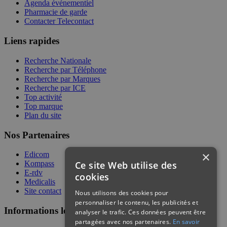
Agenda événementiel
Pharmacie de garde
Contacter Telecontact
Liens rapides
Recherche Nationale
Recherche par Téléphone
Recherche par Marques
Recherche par ICE
Top activité
Top marque
Plan du site
Nos Partenaires
×
Edicom
Ce site Web utilise des
Kompass
E-rdv
cookies
Medicalis
Site contact
Nous utilisons des cookies pour
personnaliser le contenu, les publicités et
Informations légales
analyser le trafic. Ces données peuvent être
partagées avec nos partenaires.
En savoir