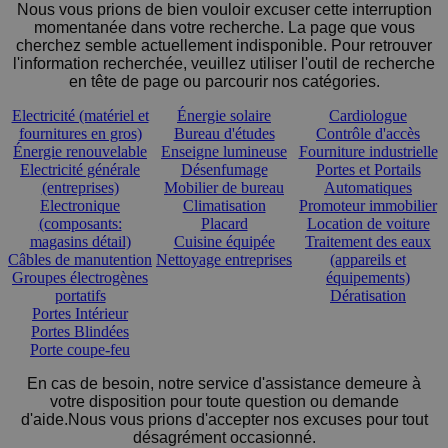
Nous vous prions de bien vouloir excuser cette interruption
momentanée dans votre recherche. La page que vous
cherchez semble actuellement indisponible. Pour retrouver
l'information recherchée, veuillez utiliser l'outil de recherche
en tête de page ou parcourir nos catégories.
Electricité (matériel et
Énergie solaire
Cardiologue
fournitures en gros)
Bureau d'études
Contrôle d'accès
Énergie renouvelable
Enseigne lumineuse
Fourniture industrielle
Electricité générale
Désenfumage
Portes et Portails
(entreprises)
Mobilier de bureau
Automatiques
Electronique
Climatisation
Promoteur immobilier
(composants:
Placard
Location de voiture
magasins détail)
Cuisine équipée
Traitement des eaux
Câbles de manutention
Nettoyage entreprises
(appareils et
Groupes électrogènes
équipements)
portatifs
Dératisation
Portes Intérieur
Portes Blindées
Porte coupe-feu
En cas de besoin, notre service d'assistance demeure à
votre disposition pour toute question ou demande
d'aide.Nous vous prions d'accepter nos excuses pour tout
désagrément occasionné.