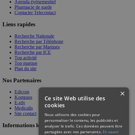
Agenda événementiel
Pharmacie de garde
Contacter Telecontact
Liens rapides
Recherche Nationale
Recherche par Téléphone
Recherche par Marques
Recherche par ICE
Top activité
Top marque
Plan du site
Nos Partenaires
×
Edicom
Ce site Web utilise des
Kompass
E-rdv
cookies
Medicalis
Site contact
Nous utilisons des cookies pour
personnaliser le contenu, les publicités et
Informations légales
analyser le trafic. Ces données peuvent être
partagées avec nos partenaires.
En savoir