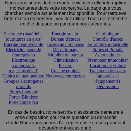
Nous vous prions de bien vouloir excuser cette interruption
momentanée dans votre recherche. La page que vous
cherchez semble actuellement indisponible. Pour retrouver
l'information recherchée, veuillez utiliser l'outil de recherche
en tête de page ou parcourir nos catégories.
Electricité (matériel et
Énergie solaire
Cardiologue
fournitures en gros)
Bureau d'études
Contrôle d'accès
Énergie renouvelable
Enseigne lumineuse
Fourniture industrielle
Electricité générale
Désenfumage
Portes et Portails
(entreprises)
Mobilier de bureau
Automatiques
Electronique
Climatisation
Promoteur immobilier
(composants:
Placard
Location de voiture
magasins détail)
Cuisine équipée
Traitement des eaux
Câbles de manutention
Nettoyage entreprises
(appareils et
Groupes électrogènes
équipements)
portatifs
Dératisation
Portes Intérieur
Portes Blindées
Porte coupe-feu
En cas de besoin, notre service d'assistance demeure à
votre disposition pour toute question ou demande
d'aide.Nous vous prions d'accepter nos excuses pour tout
désagrément occasionné.