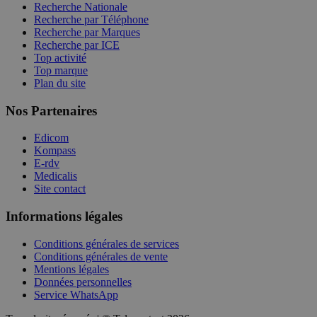
Recherche Nationale
Recherche par Téléphone
Recherche par Marques
Recherche par ICE
Top activité
Top marque
Plan du site
Nos Partenaires
Edicom
Kompass
E-rdv
Medicalis
Site contact
Informations légales
Conditions générales de services
Conditions générales de vente
Mentions légales
Données personnelles
Service WhatsApp