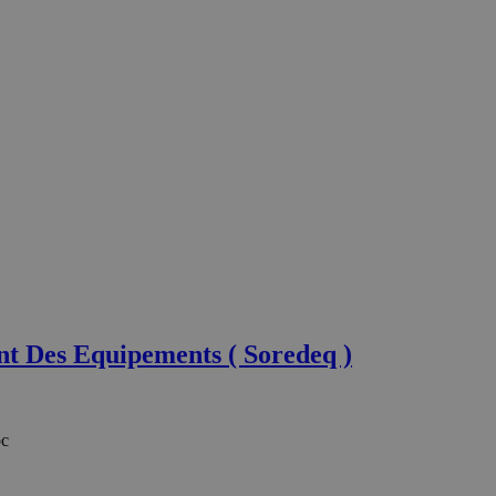
t Des Equipements ( Soredeq )
oc