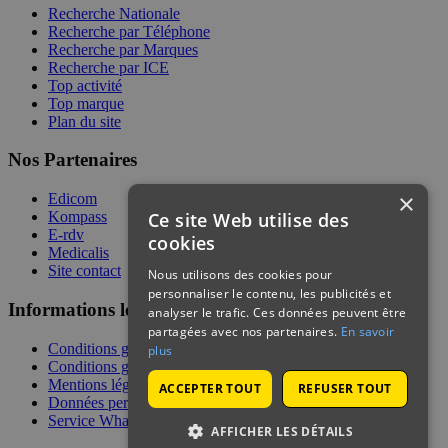
Recherche Nationale
Recherche par Téléphone
Recherche par Marques
Recherche par ICE
Top activité
Top marque
Plan du site
Nos Partenaires
×
Edicom
Ce site Web utilise des
Kompass
E-rdv
cookies
Medicalis
Site contact
Nous utilisons des cookies pour
personnaliser le contenu, les publicités et
Informations légales
analyser le trafic. Ces données peuvent être
partagées avec nos partenaires.
En savoir
Conditions générales de services
plus
Conditions générales de vente
Mentions légales
ACCEPTER TOUT
REFUSER TOUT
Données personnelles
Service WhatsApp
AFFICHER LES DÉTAILS