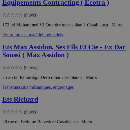
Equipements Contracting ( Ecotra )
☆
☆
☆
☆
☆
(0 avis)
172 bd Mohammed VI Quartier mers sultan 1 Casablanca Maroc
Fournitures et matériel industriels
Ets Max Assidon, Ses Fils Et Cie - Ex Dar
Soussi ( Max Assidon )
☆
☆
☆
☆
☆
(0 avis)
25 26 bd Khouribga Derb omar Casablanca Maroc
Transmissions mécaniques, engrenages
Ets Richard
☆
☆
☆
☆
☆
(0 avis)
28 rue de Béthune Belvedere Casablanca Maroc