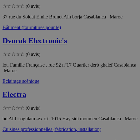
☆
☆
☆
☆
☆
(0 avis)
37 rue du Soldat Emile Brunet Ain borja Casablanca Maroc
Bâtiment (fournitures pour le)
Dvorak Electronic's
☆
☆
☆
☆
☆
(0 avis)
lot. Famille Française , rue 92 n°17 Quartier derb ghalef Casablanca
Maroc
Eclairage scénique
Electra
☆
☆
☆
☆
☆
(0 avis)
bd Ahl Loghlam -ex c.t. 1015 Hay sidi moumen Casablanca Maroc
Cuisines professionnelles (fabrication, installation)