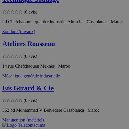
☆
☆
☆
☆
☆
(0 avis)
bd Chefchaouni , quartier industriel Ain sebaa Casablanca Maroc
Soudure (travaux)
Ateliers Rousseau
☆
☆
☆
☆
☆
(0 avis)
14 rue Chefchaouen Meknès Maroc
Mécanique générale industrielle
Ets Girard & Cie
☆
☆
☆
☆
☆
(0 avis)
362 bd Mohammed V Belvedere Casablanca Maroc
Manutention (matériel)