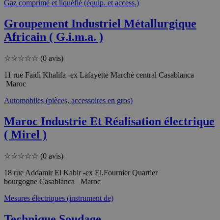
Gaz comprimé et liquéfié (équip. et access.)
Groupement Industriel Métallurgique
Africain ( G.i.m.a. )
☆
☆
☆
☆
☆
(0 avis)
11 rue Faidi Khalifa -ex Lafayette Marché central Casablanca
Maroc
Automobiles (pièces, accessoires en gros)
Maroc Industrie Et Réalisation électrique
( Mirel )
☆
☆
☆
☆
☆
(0 avis)
18 rue Addamir El Kabir -ex El.Fournier Quartier
bourgogne Casablanca Maroc
Mesures électriques (instrument de)
Technique Soudage