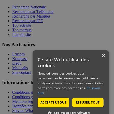
Recherche Nationale
Recherche par Téléphone
Recherche par Marques
Recherche par ICE
Top activité
Top marque
Plan du site
Nos Partenaires
×
Edicom
Ce site Web utilise des
Kompass
E-rdv
cookies
Medicalis
Site contact
Nous utilisons des cookies pour
personnaliser le contenu, les publicités et
Informations légales
analyser le trafic. Ces données peuvent être
partagées avec nos partenaires.
En savoir
Conditions générales de services
plus
Conditions générales de vente
Mentions légales
ACCEPTER TOUT
REFUSER TOUT
Données personnelles
Service WhatsApp
AFFICHER LES DÉTAILS