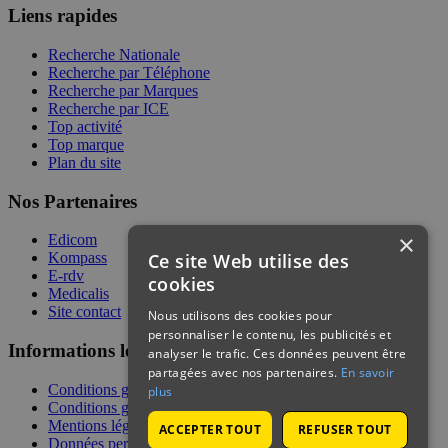
Liens rapides
Recherche Nationale
Recherche par Téléphone
Recherche par Marques
Recherche par ICE
Top activité
Top marque
Plan du site
Nos Partenaires
×
Edicom
Ce site Web utilise des
Kompass
E-rdv
cookies
Medicalis
Site contact
Nous utilisons des cookies pour
personnaliser le contenu, les publicités et
Informations légales
analyser le trafic. Ces données peuvent être
partagées avec nos partenaires.
En savoir
Conditions générales de services
plus
Conditions générales de vente
Mentions légales
ACCEPTER TOUT
REFUSER TOUT
Données personnelles