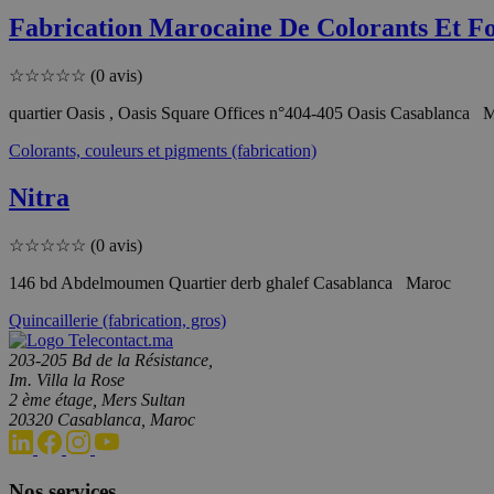
Fabrication Marocaine De Colorants Et Fou
☆
☆
☆
☆
☆
(0 avis)
quartier Oasis , Oasis Square Offices n°404-405 Oasis Casablanca 
Colorants, couleurs et pigments (fabrication)
Nitra
☆
☆
☆
☆
☆
(0 avis)
146 bd Abdelmoumen Quartier derb ghalef Casablanca Maroc
Quincaillerie (fabrication, gros)
203-205 Bd de la Résistance,
Im. Villa la Rose
2 ème étage, Mers Sultan
20320 Casablanca, Maroc
Nos services