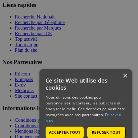
Liens rapides
Recherche Nationale
Recherche par Téléphone
Recherche par Marques
Recherche par ICE
Top activité
Top marque
Plan du site
Nos Partenaires
×
Edicom
Ce site Web utilise des
Kompass
E-rdv
cookies
Medicalis
Site contact
Nous utilisons des cookies pour
personnaliser le contenu, les publicités et
Informations légales
analyser le trafic. Ces données peuvent être
partagées avec nos partenaires.
En savoir
Conditions générales de services
plus
Conditions générales de vente
Mentions légales
ACCEPTER TOUT
REFUSER TOUT
Données personnelles