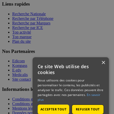
Liens rapides
Recherche Nationale
Recherche par Téléphone
Recherche par Marques
Recherche par ICE
Top activité
Top marque
Plan du site
Nos Partenaires
×
Edicom
Ce site Web utilise des
Kompass
E-rdv
cookies
Medicalis
Site contact
Nous utilisons des cookies pour
personnaliser le contenu, les publicités et
Informations légales
analyser le trafic. Ces données peuvent être
partagées avec nos partenaires.
En savoir
Conditions générales de services
plus
Conditions générales de vente
Mentions légales
ACCEPTER TOUT
REFUSER TOUT
Données personnelles