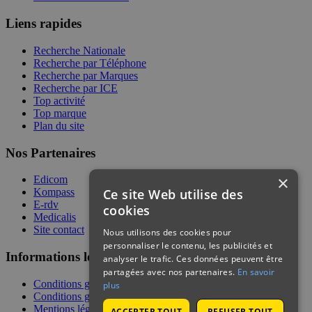
Liens rapides
Recherche Nationale
Recherche par Téléphone
Recherche par Marques
Recherche par ICE
Top activité
Top marque
Plan du site
Nos Partenaires
×
Edicom
Ce site Web utilise des
Kompass
E-rdv
cookies
Medicalis
Site contact
Nous utilisons des cookies pour
personnaliser le contenu, les publicités et
Informations légales
analyser le trafic. Ces données peuvent être
partagées avec nos partenaires.
En savoir
Conditions générales de services
plus
Conditions générales de vente
Mentions légales
ACCEPTER TOUT
REFUSER TOUT