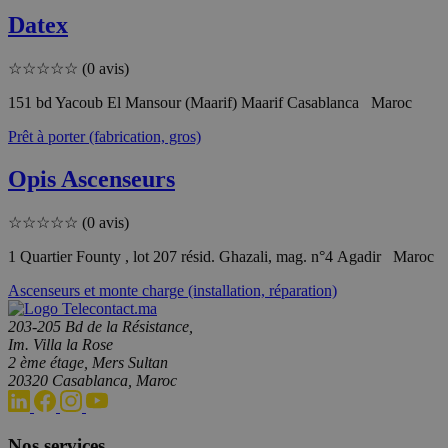
Datex
☆
☆
☆
☆
☆
(0 avis)
151 bd Yacoub El Mansour (Maarif) Maarif Casablanca Maroc
Prêt à porter (fabrication, gros)
Opis Ascenseurs
☆
☆
☆
☆
☆
(0 avis)
1 Quartier Founty , lot 207 résid. Ghazali, mag. n°4 Agadir Maroc
Ascenseurs et monte charge (installation, réparation)
203-205 Bd de la Résistance,
Im. Villa la Rose
2 ème étage, Mers Sultan
20320 Casablanca, Maroc
Nos services