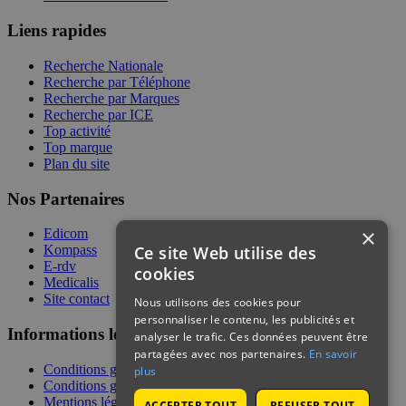
Liens rapides
Recherche Nationale
Recherche par Téléphone
Recherche par Marques
Recherche par ICE
Top activité
Top marque
Plan du site
Nos Partenaires
×
Edicom
Ce site Web utilise des
Kompass
E-rdv
cookies
Medicalis
Site contact
Nous utilisons des cookies pour
personnaliser le contenu, les publicités et
Informations légales
analyser le trafic. Ces données peuvent être
partagées avec nos partenaires.
En savoir
Conditions générales de services
plus
Conditions générales de vente
Mentions légales
ACCEPTER TOUT
REFUSER TOUT