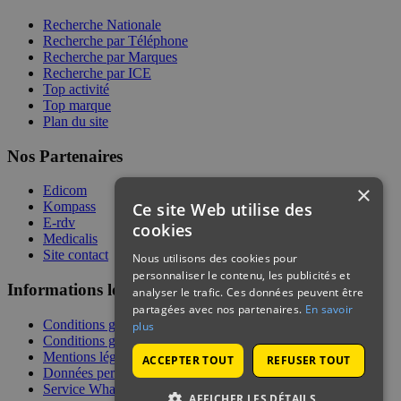
Recherche Nationale
Recherche par Téléphone
Recherche par Marques
Recherche par ICE
Top activité
Top marque
Plan du site
Nos Partenaires
×
Edicom
Ce site Web utilise des
Kompass
E-rdv
cookies
Medicalis
Site contact
Nous utilisons des cookies pour
personnaliser le contenu, les publicités et
Informations légales
analyser le trafic. Ces données peuvent être
partagées avec nos partenaires.
En savoir
Conditions générales de services
plus
Conditions générales de vente
Mentions légales
ACCEPTER TOUT
REFUSER TOUT
Données personnelles
Service WhatsApp
AFFICHER LES DÉTAILS