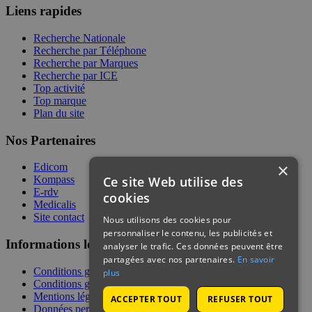
Liens rapides
Recherche Nationale
Recherche par Téléphone
Recherche par Marques
Recherche par ICE
Top activité
Top marque
Plan du site
Nos Partenaires
×
Edicom
Ce site Web utilise des
Kompass
E-rdv
cookies
Medicalis
Site contact
Nous utilisons des cookies pour
personnaliser le contenu, les publicités et
Informations légales
analyser le trafic. Ces données peuvent être
partagées avec nos partenaires.
En savoir
Conditions générales de services
plus
Conditions générales de vente
Mentions légales
ACCEPTER TOUT
REFUSER TOUT
Données personnelles