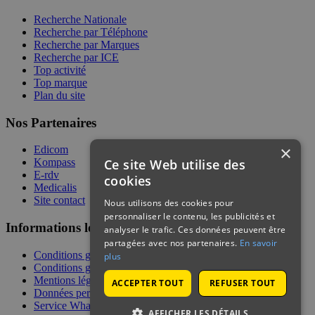
Recherche Nationale
Recherche par Téléphone
Recherche par Marques
Recherche par ICE
Top activité
Top marque
Plan du site
Nos Partenaires
×
Edicom
Ce site Web utilise des
Kompass
E-rdv
cookies
Medicalis
Site contact
Nous utilisons des cookies pour
personnaliser le contenu, les publicités et
Informations légales
analyser le trafic. Ces données peuvent être
partagées avec nos partenaires.
En savoir
Conditions générales de services
plus
Conditions générales de vente
Mentions légales
ACCEPTER TOUT
REFUSER TOUT
Données personnelles
Service WhatsApp
AFFICHER LES DÉTAILS