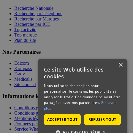
Recherche Nationale
Recherche par Téléphone
Recherche par Marques
Recherche par ICE
Top activité
Top marque
Plan du site
Nos Partenaires
×
Edicom
Ce site Web utilise des
Kompass
E-rdv
cookies
Medicalis
Site contact
Nous utilisons des cookies pour
personnaliser le contenu, les publicités et
Informations légales
analyser le trafic. Ces données peuvent être
partagées avec nos partenaires.
En savoir
Conditions générales de services
plus
Conditions générales de vente
Mentions légales
ACCEPTER TOUT
REFUSER TOUT
Données personnelles
Service WhatsApp
AFFICHER LES DÉTAILS