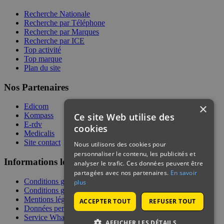
Recherche Nationale
Recherche par Téléphone
Recherche par Marques
Recherche par ICE
Top activité
Top marque
Plan du site
Nos Partenaires
×
Edicom
Ce site Web utilise des
Kompass
E-rdv
cookies
Medicalis
Site contact
Nous utilisons des cookies pour
personnaliser le contenu, les publicités et
Informations légales
analyser le trafic. Ces données peuvent être
partagées avec nos partenaires.
En savoir
Conditions générales de services
plus
Conditions générales de vente
Mentions légales
ACCEPTER TOUT
REFUSER TOUT
Données personnelles
Service WhatsApp
AFFICHER LES DÉTAILS