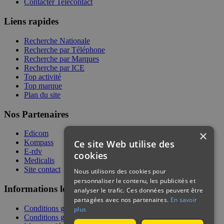
Contacter Telecontact
Liens rapides
Recherche Nationale
Recherche par Téléphone
Recherche par Marques
Recherche par ICE
Top activité
Top marque
Plan du site
Nos Partenaires
×
Edicom
Ce site Web utilise des
Kompass
E-rdv
cookies
Medicalis
Site contact
Nous utilisons des cookies pour
personnaliser le contenu, les publicités et
Informations légales
analyser le trafic. Ces données peuvent être
partagées avec nos partenaires.
En savoir
Conditions générales de services
plus
Conditions générales de vente