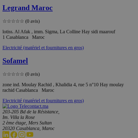
Legrand Maroc
☆
☆
☆
☆
☆
(0 avis)
lotiss. Al Afak , imm. Sigma, La Colline Hay sidi maarouf
1 Casablanca Maroc
Electricité (matériel et fournitures en gros)
Sofamel
☆
☆
☆
☆
☆
(0 avis)
zone ind. Moulay Rachid , Khalidia 4, rue 5 n°10 Hay moulay
rachid Casablanca Maroc
Electricité (matériel et fournitures en gros)
203-205 Bd de la Résistance,
Im. Villa la Rose
2 ème étage, Mers Sultan
20320 Casablanca, Maroc