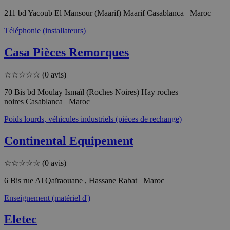
211 bd Yacoub El Mansour (Maarif) Maarif Casablanca Maroc
Téléphonie (installateurs)
Casa Pièces Remorques
☆
☆
☆
☆
☆
(0 avis)
70 Bis bd Moulay Ismaïl (Roches Noires) Hay roches
noires Casablanca Maroc
Poids lourds, véhicules industriels (pièces de rechange)
Continental Equipement
☆
☆
☆
☆
☆
(0 avis)
6 Bis rue Al Qaïraouane , Hassane Rabat Maroc
Enseignement (matériel d')
Eletec