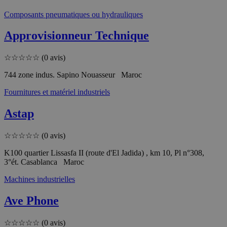
Composants pneumatiques ou hydrauliques
Approvisionneur Technique
☆
☆
☆
☆
☆
(0 avis)
744 zone indus. Sapino Nouasseur Maroc
Fournitures et matériel industriels
Astap
☆
☆
☆
☆
☆
(0 avis)
K100 quartier Lissasfa II (route d'El Jadida) , km 10, Pl n°308,
3°ét. Casablanca Maroc
Machines industrielles
Ave Phone
☆
☆
☆
☆
☆
(0 avis)