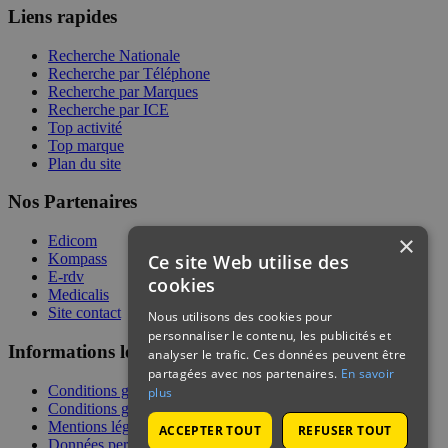
Liens rapides
Recherche Nationale
Recherche par Téléphone
Recherche par Marques
Recherche par ICE
Top activité
Top marque
Plan du site
Nos Partenaires
×
Edicom
Ce site Web utilise des
Kompass
E-rdv
cookies
Medicalis
Site contact
Nous utilisons des cookies pour
personnaliser le contenu, les publicités et
Informations légales
analyser le trafic. Ces données peuvent être
partagées avec nos partenaires.
En savoir
Conditions générales de services
plus
Conditions générales de vente
Mentions légales
ACCEPTER TOUT
REFUSER TOUT
Données personnelles