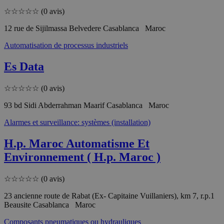
☆
☆
☆
☆
☆
(0 avis)
12 rue de Sijilmassa Belvedere Casablanca Maroc
Automatisation de processus industriels
Es Data
☆
☆
☆
☆
☆
(0 avis)
93 bd Sidi Abderrahman Maarif Casablanca Maroc
Alarmes et surveillance: systèmes (installation)
H.p. Maroc Automatisme Et
Environnement ( H.p. Maroc )
☆
☆
☆
☆
☆
(0 avis)
23 ancienne route de Rabat (Ex- Capitaine Vuillaniers), km 7, r.p.1
Beausite Casablanca Maroc
Composants pneumatiques ou hydrauliques