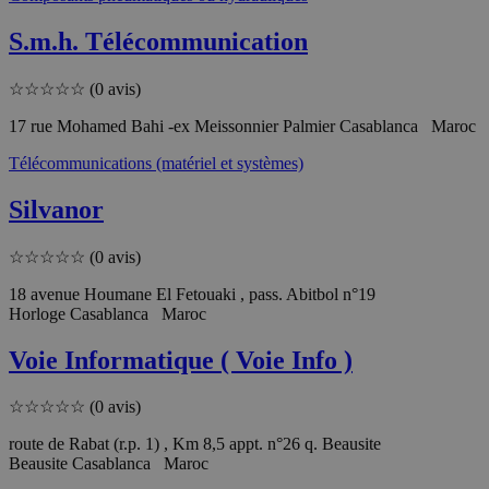
S.m.h. Télécommunication
☆
☆
☆
☆
☆
(0 avis)
17 rue Mohamed Bahi -ex Meissonnier Palmier Casablanca Maroc
Télécommunications (matériel et systèmes)
Silvanor
☆
☆
☆
☆
☆
(0 avis)
18 avenue Houmane El Fetouaki , pass. Abitbol n°19
Horloge Casablanca Maroc
Voie Informatique ( Voie Info )
☆
☆
☆
☆
☆
(0 avis)
route de Rabat (r.p. 1) , Km 8,5 appt. n°26 q. Beausite
Beausite Casablanca Maroc