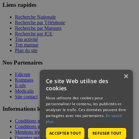
Liens rapides
Recherche Nationale
Recherche par Téléphone
Recherche par Marques
Recherche par ICE
Top activité
Top marque
Plan du site
Nos Partenaires
×
Edicom
Ce site Web utilise des
Kompass
E-rdv
cookies
Medicalis
Site contact
Nous utilisons des cookies pour
personnaliser le contenu, les publicités et
Informations légales
analyser le trafic. Ces données peuvent être
partagées avec nos partenaires.
En savoir
Conditions générales de services
plus
Conditions générales de vente
Mentions légales
ACCEPTER TOUT
REFUSER TOUT
Données personnelles