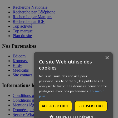
Recherche Nationale
Recherche par Téléphone
Recherche par Marques
Recherche par ICE
Top activité
Top marque
Plan du site
Nos Partenaires
×
Edicom
Ce site Web utilise des
Kompass
E-rdv
cookies
Medicalis
Site contact
Nous utilisons des cookies pour
personnaliser le contenu, les publicités et
Informations légales
analyser le trafic. Ces données peuvent être
partagées avec nos partenaires.
En savoir
Conditions générales de services
plus
Conditions générales de vente
Mentions légales
ACCEPTER TOUT
REFUSER TOUT
Données personnelles
Service WhatsApp
AFFICHER LES DÉTAILS