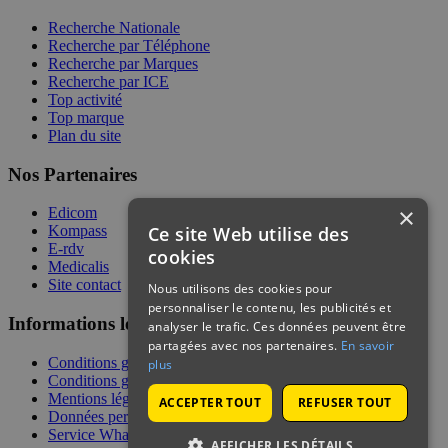
Recherche Nationale
Recherche par Téléphone
Recherche par Marques
Recherche par ICE
Top activité
Top marque
Plan du site
Nos Partenaires
×
Edicom
Ce site Web utilise des
Kompass
E-rdv
cookies
Medicalis
Site contact
Nous utilisons des cookies pour
personnaliser le contenu, les publicités et
Informations légales
analyser le trafic. Ces données peuvent être
partagées avec nos partenaires.
En savoir
Conditions générales de services
plus
Conditions générales de vente
Mentions légales
ACCEPTER TOUT
REFUSER TOUT
Données personnelles
Service WhatsApp
AFFICHER LES DÉTAILS