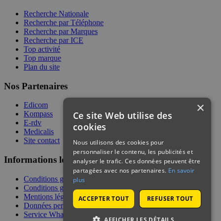
Recherche Nationale
Recherche par Téléphone
Recherche par Marques
Recherche par ICE
Top activité
Top marque
Plan du site
Nos Partenaires
×
Edicom
Ce site Web utilise des
Kompass
E-rdv
cookies
Medicalis
Site contact
Nous utilisons des cookies pour
personnaliser le contenu, les publicités et
Informations légales
analyser le trafic. Ces données peuvent être
partagées avec nos partenaires.
En savoir
Conditions générales de services
plus
Conditions générales de vente
Mentions légales
ACCEPTER TOUT
REFUSER TOUT
Données personnelles
Service WhatsApp
AFFICHER LES DÉTAILS