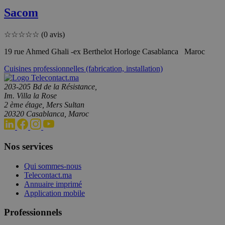
Sacom
☆
☆
☆
☆
☆
(0 avis)
19 rue Ahmed Ghali -ex Berthelot Horloge Casablanca Maroc
Cuisines professionnelles (fabrication, installation)
203-205 Bd de la Résistance,
Im. Villa la Rose
2 ème étage, Mers Sultan
20320 Casablanca, Maroc
Nos services
Qui sommes-nous
Telecontact.ma
Annuaire imprimé
Application mobile
Professionnels