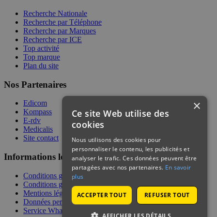
Recherche Nationale
Recherche par Téléphone
Recherche par Marques
Recherche par ICE
Top activité
Top marque
Plan du site
Nos Partenaires
×
Edicom
Ce site Web utilise des
Kompass
E-rdv
cookies
Medicalis
Site contact
Nous utilisons des cookies pour
personnaliser le contenu, les publicités et
Informations légales
analyser le trafic. Ces données peuvent être
partagées avec nos partenaires.
En savoir
Conditions générales de services
plus
Conditions générales de vente
Mentions légales
ACCEPTER TOUT
REFUSER TOUT
Données personnelles
Service WhatsApp
AFFICHER LES DÉTAILS