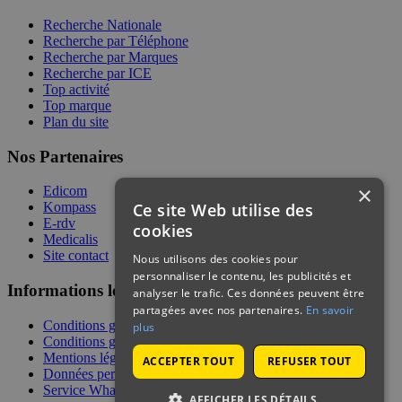
Recherche Nationale
Recherche par Téléphone
Recherche par Marques
Recherche par ICE
Top activité
Top marque
Plan du site
Nos Partenaires
×
Edicom
Ce site Web utilise des
Kompass
E-rdv
cookies
Medicalis
Site contact
Nous utilisons des cookies pour
personnaliser le contenu, les publicités et
Informations légales
analyser le trafic. Ces données peuvent être
partagées avec nos partenaires.
En savoir
Conditions générales de services
plus
Conditions générales de vente
Mentions légales
ACCEPTER TOUT
REFUSER TOUT
Données personnelles
Service WhatsApp
AFFICHER LES DÉTAILS