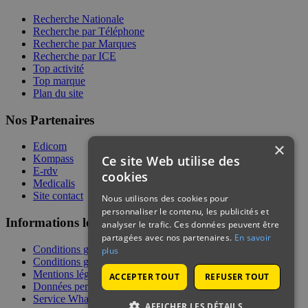
Recherche Nationale
Recherche par Téléphone
Recherche par Marques
Recherche par ICE
Top activité
Top marque
Plan du site
Nos Partenaires
×
Edicom
Ce site Web utilise des
Kompass
E-rdv
cookies
Medicalis
Site contact
Nous utilisons des cookies pour
personnaliser le contenu, les publicités et
Informations légales
analyser le trafic. Ces données peuvent être
partagées avec nos partenaires.
En savoir
Conditions générales de services
plus
Conditions générales de vente
Mentions légales
ACCEPTER TOUT
REFUSER TOUT
Données personnelles
Service WhatsApp
AFFICHER LES DÉTAILS