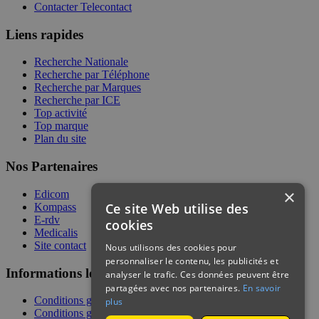
Contacter Telecontact
Liens rapides
Recherche Nationale
Recherche par Téléphone
Recherche par Marques
Recherche par ICE
Top activité
Top marque
Plan du site
Nos Partenaires
×
Edicom
Ce site Web utilise des
Kompass
E-rdv
cookies
Medicalis
Site contact
Nous utilisons des cookies pour
personnaliser le contenu, les publicités et
Informations légales
analyser le trafic. Ces données peuvent être
partagées avec nos partenaires.
En savoir
Conditions générales de services
plus
Conditions générales de vente