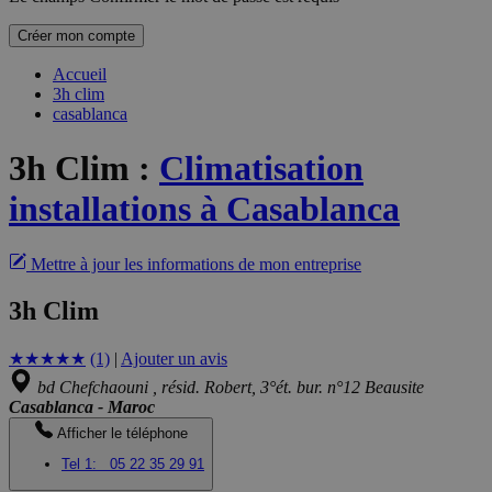
Créer mon compte
Accueil
3h clim
casablanca
3h Clim
:
Climatisation
installations à Casablanca
Mettre à jour les informations de mon entreprise
3h Clim
★
★
★
★
★
(1)
|
Ajouter un avis
bd Chefchaouni , résid. Robert, 3°ét. bur. n°12 Beausite
Casablanca - Maroc
Afficher le téléphone
Tel 1:
05 22 35 29 91