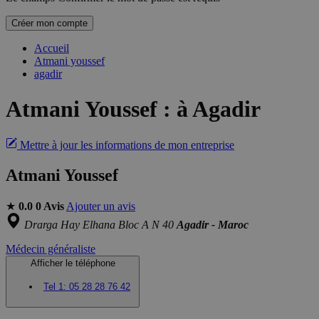
Créer mon compte
Accueil
Atmani youssef
agadir
Atmani Youssef
:
à Agadir
Mettre à jour les informations de mon entreprise
Atmani Youssef
★
0.0
0 Avis
Ajouter un avis
Drarga Hay Elhana Bloc A N 40
Agadir - Maroc
Médecin généraliste
Afficher le téléphone
Tel 1:
05 28 28 76 42