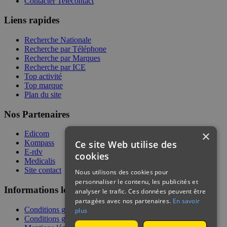
Contacter Telecontact
Liens rapides
Recherche Nationale
Recherche par Téléphone
Recherche par Marques
Recherche par ICE
Top activité
Top marque
Plan du site
Nos Partenaires
×
Edicom
Ce site Web utilise des
Kompass
E-rdv
cookies
Medicalis
Site contact
Nous utilisons des cookies pour
personnaliser le contenu, les publicités et
Informations légales
analyser le trafic. Ces données peuvent être
partagées avec nos partenaires.
En savoir
Conditions générales de services
plus
Conditions générales de vente