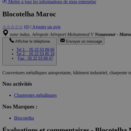
Mettre à jour les informations de mon entreprise
Blocotelha Maroc
☆
☆
☆
☆
☆
(0)
|
Ajouter un avis
zone indus. Aéropole Aéroport Mohammed V
Nouasseur - Maro
Afficher le téléphone
Envoyer un message
Tel 1:
05 22 53 89 66
Tel 2:
05 22 53 85 19
Fax:
05 22 53 89 47
Couvertures métalliques autoportante, bâtiment industriel, charpente 
Nos activités
Charpentes métalliques
Nos Marques :
Blocotelha
Évaluations et commentaires - Blocotelha