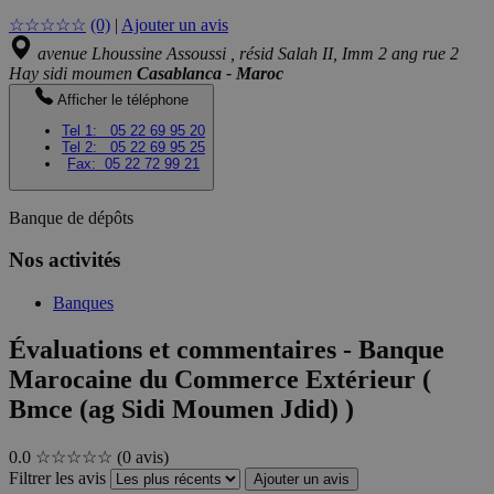
☆
☆
☆
☆
☆
(0)
|
Ajouter un avis
avenue Lhoussine Assoussi , résid Salah II, Imm 2 ang rue 2
Hay sidi moumen
Casablanca - Maroc
Afficher le téléphone
Tel 1:
05 22 69 95 20
Tel 2:
05 22 69 95 25
Fax:
05 22 72 99 21
Banque de dépôts
Nos activités
Banques
Évaluations et commentaires - Banque
Marocaine du Commerce Extérieur (
Bmce (ag Sidi Moumen Jdid) )
0.0
☆☆☆☆☆
(0 avis)
Filtrer les avis
Ajouter un avis