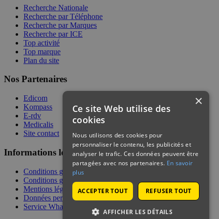
Recherche Nationale
Recherche par Téléphone
Recherche par Marques
Recherche par ICE
Top activité
Top marque
Plan du site
Nos Partenaires
×
Edicom
Ce site Web utilise des
Kompass
E-rdv
cookies
Medicalis
Site contact
Nous utilisons des cookies pour
personnaliser le contenu, les publicités et
Informations légales
analyser le trafic. Ces données peuvent être
partagées avec nos partenaires.
En savoir
Conditions générales de services
plus
Conditions générales de vente
Mentions légales
ACCEPTER TOUT
REFUSER TOUT
Données personnelles
Service WhatsApp
AFFICHER LES DÉTAILS