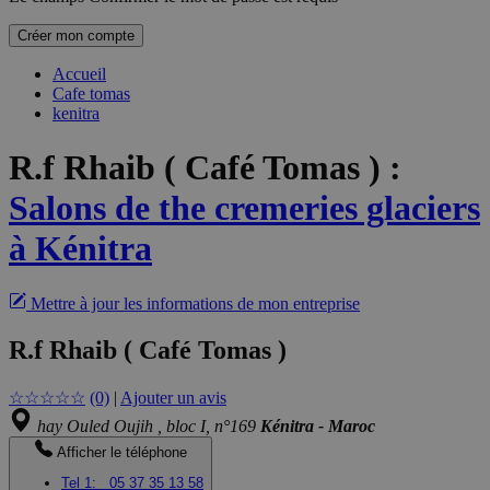
Créer mon compte
Accueil
Cafe tomas
kenitra
R.f Rhaib ( Café Tomas )
:
Salons de the cremeries glaciers
à Kénitra
Mettre à jour les informations de mon entreprise
R.f Rhaib ( Café Tomas )
☆
☆
☆
☆
☆
(0)
|
Ajouter un avis
hay Ouled Oujih , bloc I, n°169
Kénitra - Maroc
Afficher le téléphone
Tel 1:
05 37 35 13 58