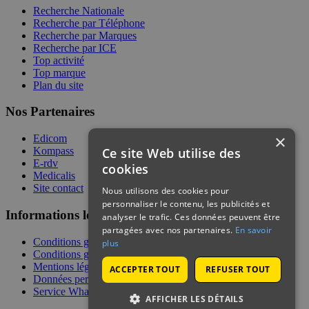
Recherche Nationale
Recherche par Téléphone
Recherche par Marques
Recherche par ICE
Top activité
Top marque
Plan du site
Nos Partenaires
×
Edicom
Ce site Web utilise des
Kompass
E-rdv
cookies
Medicalis
Site contact
Nous utilisons des cookies pour
personnaliser le contenu, les publicités et
Informations légales
analyser le trafic. Ces données peuvent être
partagées avec nos partenaires.
En savoir
Conditions générales de services
plus
Conditions générales de vente
Mentions légales
ACCEPTER TOUT
REFUSER TOUT
Données personnelles
Service WhatsApp
AFFICHER LES DÉTAILS