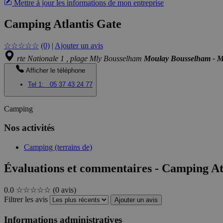
Mettre à jour les informations de mon entreprise
Camping Atlantis Gate
☆
☆
☆
☆
☆
(0)
|
Ajouter un avis
rte Nationale 1 , plage Mly Bousselham
Moulay Bousselham - 
Afficher le téléphone
Tel 1:
05 37 43 24 77
Camping
Nos activités
Camping (terrains de)
Évaluations et commentaires - Camping At
0.0
☆☆☆☆☆
(0 avis)
Filtrer les avis
Ajouter un avis
Informations administratives