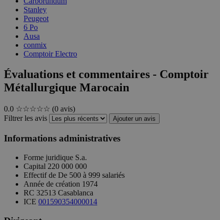
Carborundum
Stanley
Peugeot
6 Po
Ausa
conmix
Comptoir Electro
Évaluations et commentaires - Comptoir
Métallurgique Marocain
0.0
☆☆☆☆☆
(0 avis)
Filtrer les avis
Ajouter un avis
Informations administratives
Forme juridique
S.a.
Capital
220 000 000
Effectif de
De 500 à 999 salariés
Année de création
1974
RC
32513 Casablanca
ICE
001590354000014