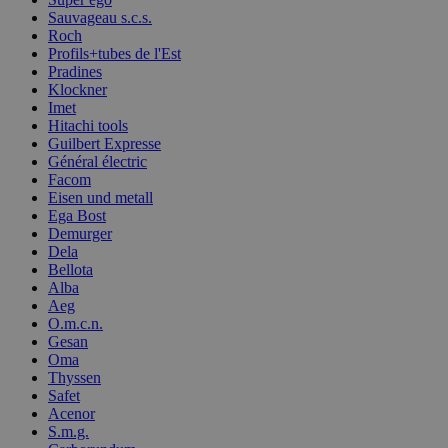
Sauvageau s.c.s.
Roch
Profils+tubes de l'Est
Pradines
Klockner
Imet
Hitachi tools
Guilbert Expresse
Général électric
Facom
Eisen und metall
Ega Bost
Demurger
Dela
Bellota
Alba
Aeg
O.m.c.n.
Gesan
Oma
Thyssen
Safet
Acenor
S.m.g.