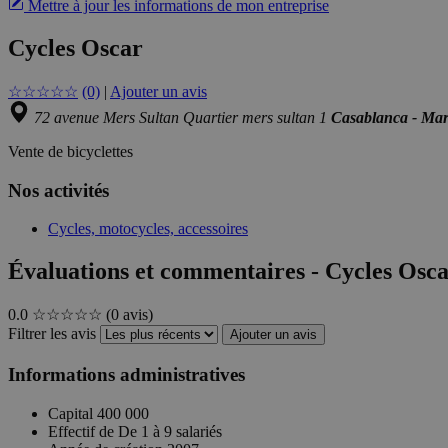
Mettre à jour les informations de mon entreprise
Cycles Oscar
☆
☆
☆
☆
☆
(0)
|
Ajouter un avis
72 avenue Mers Sultan Quartier mers sultan 1
Casablanca - Ma
Vente de bicyclettes
Nos activités
Cycles, motocycles, accessoires
Évaluations et commentaires - Cycles Osc
0.0
☆☆☆☆☆
(0 avis)
Filtrer les avis
Ajouter un avis
Informations administratives
Capital
400 000
Effectif de
De 1 à 9 salariés