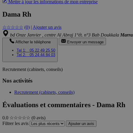
Mettre à jour les informations de mon entreprise
Dama Rh
☆
☆
☆
☆
☆
(0)
|
Ajouter un avis
bd Onze Janvier , centre Al Abraj 1°ét. n°3 Bab Doukkala
Marra
Afficher le téléphone
Envoyer un message
Tel 1:
05 22 49 25 50
Tel 2:
05 24 44 84 03
Recrutement (cabinets, conseils)
Nos activités
Recrutement (cabinets, conseils)
Évaluations et commentaires - Dama Rh
0.0
☆☆☆☆☆
(0 avis)
Filtrer les avis
Ajouter un avis