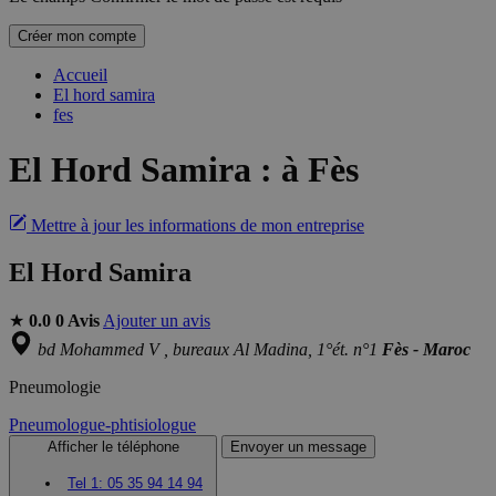
Créer mon compte
Accueil
El hord samira
fes
El Hord Samira
:
à Fès
Mettre à jour les informations de mon entreprise
El Hord Samira
★
0.0
0 Avis
Ajouter un avis
bd Mohammed V , bureaux Al Madina, 1°ét. n°1
Fès - Maroc
Pneumologie
Pneumologue-phtisiologue
Afficher le téléphone
Envoyer un message
Tel 1:
05 35 94 14 94