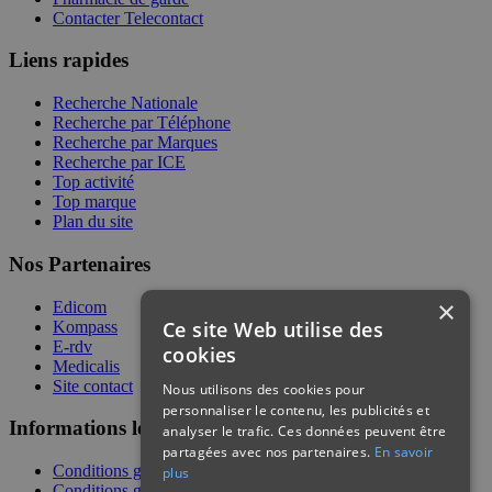
Contacter Telecontact
Liens rapides
Recherche Nationale
Recherche par Téléphone
Recherche par Marques
Recherche par ICE
Top activité
Top marque
Plan du site
Nos Partenaires
×
Edicom
Ce site Web utilise des
Kompass
E-rdv
cookies
Medicalis
Site contact
Nous utilisons des cookies pour
personnaliser le contenu, les publicités et
Informations légales
analyser le trafic. Ces données peuvent être
partagées avec nos partenaires.
En savoir
Conditions générales de services
plus
Conditions générales de vente