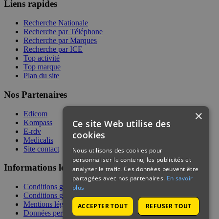
Liens rapides
Recherche Nationale
Recherche par Téléphone
Recherche par Marques
Recherche par ICE
Top activité
Top marque
Plan du site
Nos Partenaires
×
Edicom
Ce site Web utilise des
Kompass
E-rdv
cookies
Medicalis
Site contact
Nous utilisons des cookies pour
personnaliser le contenu, les publicités et
Informations légales
analyser le trafic. Ces données peuvent être
partagées avec nos partenaires.
En savoir
Conditions générales de services
plus
Conditions générales de vente
Mentions légales
ACCEPTER TOUT
REFUSER TOUT
Données personnelles