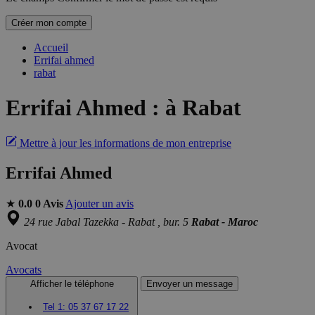
Créer mon compte
Accueil
Errifai ahmed
rabat
Errifai Ahmed
:
à Rabat
Mettre à jour les informations de mon entreprise
Errifai Ahmed
★
0.0
0 Avis
Ajouter un avis
24 rue Jabal Tazekka - Rabat , bur. 5
Rabat - Maroc
Avocat
Avocats
Afficher le téléphone
Envoyer un message
Tel 1:
05 37 67 17 22