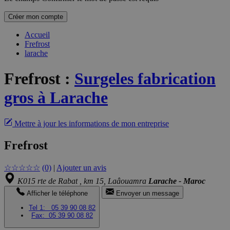
Créer mon compte
Accueil
Frefrost
larache
Frefrost
:
Surgeles fabrication
gros à Larache
Mettre à jour les informations de mon entreprise
Frefrost
☆
☆
☆
☆
☆
(0)
|
Ajouter un avis
K015 rte de Rabat , km 15, Laâouamra
Larache - Maroc
Afficher le téléphone
Envoyer un message
Tel 1:
05 39 90 08 82
Fax:
05 39 90 08 82