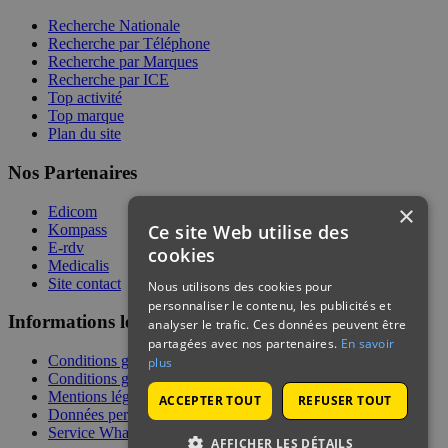
Recherche Nationale
Recherche par Téléphone
Recherche par Marques
Recherche par ICE
Top activité
Top marque
Plan du site
Nos Partenaires
×
Edicom
Ce site Web utilise des
Kompass
E-rdv
cookies
Medicalis
Site contact
Nous utilisons des cookies pour
personnaliser le contenu, les publicités et
Informations légales
analyser le trafic. Ces données peuvent être
partagées avec nos partenaires.
En savoir
Conditions générales de services
plus
Conditions générales de vente
Mentions légales
ACCEPTER TOUT
REFUSER TOUT
Données personnelles
Service WhatsApp
AFFICHER LES DÉTAILS