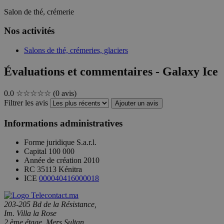
Salon de thé, crémerie
Nos activités
Salons de thé, crémeries, glaciers
Évaluations et commentaires - Galaxy Ice
0.0
☆☆☆☆☆
(0 avis)
Filtrer les avis
Ajouter un avis
Informations administratives
Forme juridique
S.a.r.l.
Capital
100 000
Année de création
2010
RC
35113 Kénitra
ICE
000040416000018
203-205 Bd de la Résistance,
Im. Villa la Rose
2 ème étage, Mers Sultan