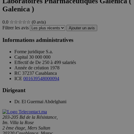
Laboratoires Pharmaceutiques Galenica (
Galenica )
0.0
☆☆☆☆☆
(0 avis)
Filtrer les avis
Ajouter un avis
Informations administratives
Forme juridique
S.a.
Capital
30 000 000
Effectif de
De 250 à 499 salariés
Année de création
1978
RC
37237 Casablanca
ICE
001639548000094
Dirigeant
Dr. El Guermai Abdelghani
203-205 Bd de la Résistance,
Im. Villa la Rose
2 ème étage, Mers Sultan
20320 Casablanca, Maroc