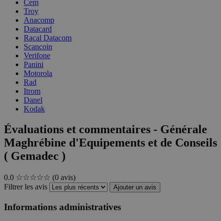
Cem
Troy
Anacomp
Datacard
Racal Datacom
Scancoin
Verifone
Panini
Motorola
Rad
Itrom
Danel
Kodak
Évaluations et commentaires - Générale
Maghrébine d'Equipements et de Conseils
( Gemadec )
0.0
☆☆☆☆☆
(0 avis)
Filtrer les avis
Ajouter un avis
Informations administratives