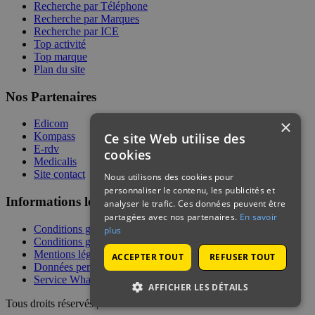
Recherche par Téléphone
Recherche par Marques
Recherche par ICE
Top activité
Top marque
Plan du site
Nos Partenaires
×
Edicom
Ce site Web utilise des
Kompass
E-rdv
cookies
Medicalis
Site contact
Nous utilisons des cookies pour
personnaliser le contenu, les publicités et
Informations légales
analyser le trafic. Ces données peuvent être
partagées avec nos partenaires.
En savoir
Conditions générales de services
plus
Conditions générales de vente
Mentions légales
ACCEPTER TOUT
REFUSER TOUT
Données personnelles
Service WhatsApp
AFFICHER LES DÉTAILS
Tous droits réservés | © Telecontact 2026