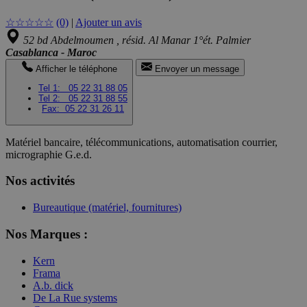
☆
☆
☆
☆
☆
(0)
|
Ajouter un avis
52 bd Abdelmoumen , résid. Al Manar 1°ét. Palmier
Casablanca - Maroc
Afficher le téléphone
Envoyer un message
Tel 1:
05 22 31 88 05
Tel 2:
05 22 31 88 55
Fax:
05 22 31 26 11
Matériel bancaire, télécommunications, automatisation courrier,
micrographie G.e.d.
Nos activités
Bureautique (matériel, fournitures)
Nos Marques :
Kern
Frama
A.b. dick
De La Rue systems